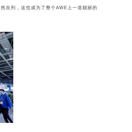
赫然在列，这也成为了整个
AWE
上一道靓丽的