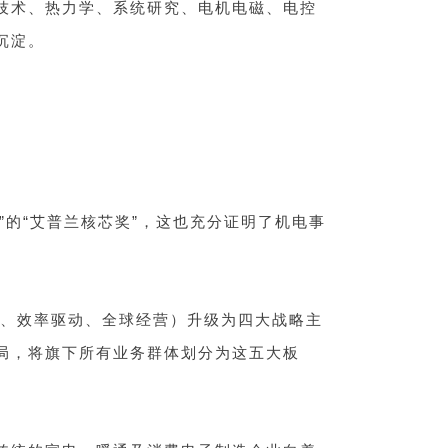
技术、热力学、系统研究、电机电磁、电控
沉淀。
”
的
“
艾普兰核芯奖
”
，这也充分证明了机电事
、效率驱动、全球经营）升级为四大战略主
局，将旗下所有业务群体划分为这五大板