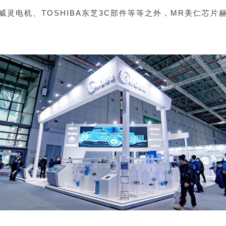
威灵电机、
TOSHIBA
东芝
3C
部件等等之外，
MR
美仁芯片