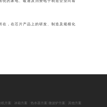
传统的家电、暖通及消费电子制造企业向着
所在，在芯片产品上的研发、制造及规模化
衣机方案
冰箱方案
热水器方案
微波炉方案
其他方案