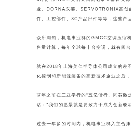
业、
DORNA
东菱、
SERVOTRONIX
高创
件、工控部件、
3C
产品部件等等，这些产
众所周知，机电事业群的
GMCC
空调压缩
售量计算，每年全球每十台空调，就有四台
就在
2018
年上海美仁半导体公司成立的差
化控制和新能源装备的高新技术企业之后，
两年之前在三亚举行的
“
五亿偕行、同芯致
话：
“
我们的愿景就是要致力于成为创新驱
过去一年多的时间内，机电事业群入主合康