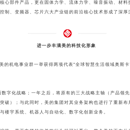
核心部件产品，更在固体力学、流体力学、噪音振动、材料
控制、变频器、芯片六大产业链的前沿核心技术形成了深厚
进一步丰满美的科技化形象
美的机电事业群一举获得两项代表
“
全球智慧生活领域奥斯卡
面数字化战略；一年之后，将原有的三大战略主轴（产品领先
突破）；与此同时，美的集团对其业务架构也进行了重新布
与楼宇系统、机器人与自动化、数字化创新业务。