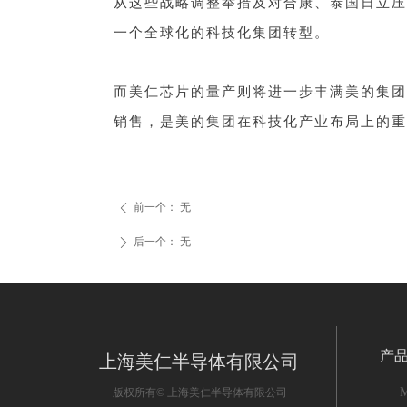
从这些战略调整举措及对合康、泰国日立压
一个全球化的科技化集团转型。
而美仁芯片的量产则将进一步丰满美的集团
销售，是美的集团在科技化产业布局上的重
前一个：
无
ꄴ
后一个：
无
ꄲ
产
上海美仁半导体有限公司
版权所有©
上海美仁半导体有限公司