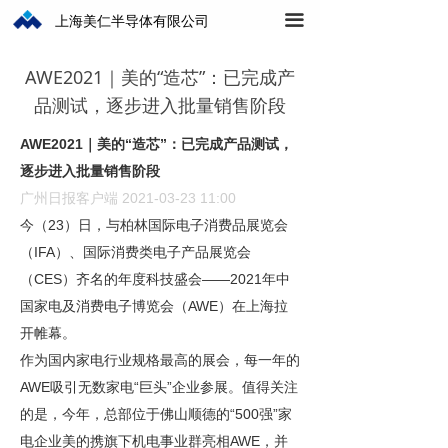
上海美仁半导体有限公司
끀
AWE2021｜美的“造芯”：已完成产
品测试，逐步进入批量销售阶段
AWE2021
｜美的
“
造芯
”
：已完成产品测试，
逐步进入批量销售阶段
广州日报客户端
2021-03-23 11:00
今（
23
）日，与柏林国际电子消费品展览会
（
IFA
）、国际消费类电子产品展览会
（
CES
）齐名的年度科技盛会
——2021
年中
国家电及消费电子博览会（
AWE
）在上海拉
开帷幕。
作为国内家电行业规格最高的展会，每一年的
AWE
吸引无数家电
“
巨头
”
企业参展。值得关注
的是，今年，总部位于佛山顺德的
“500
强
”
家
电企业美的携旗下机电事业群亮相
AWE
，并