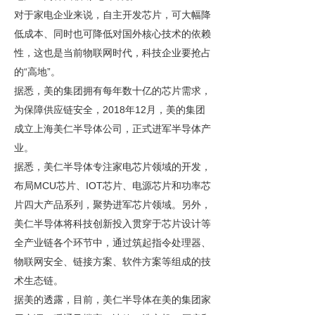
对于家电企业来说，自主开发芯片，可大幅降
低成本、同时也可降低对国外核心技术的依赖
性，这也是
当前物
联网时代，科技企业要抢占
的
“
高地
”
。
据悉，美的集团拥有每年数十亿的芯片需求，
为保障供应链安全，
2018
年
12
月，美的集团
成立上海美仁半导体公司，正式进军半导体产
业。
据悉，美仁半导体专注家电芯片领域的开发，
布局
MCU
芯片、
IOT
芯片、电源芯片和功率芯
片四大产品系列，聚势进军芯片领域。另外，
美仁半导体将科技创新投入贯穿于芯片设计等
全产业
链各个
环节中，通过筑起指令处理器、
物联网安全、链接方案、软件方案等组成的技
术生态链。
据美的透露，目前，美仁半导体在美的集团家