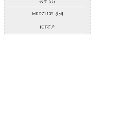
功率芯片
MRD7110S 系列
IOT芯片
MRW5601A 系列
简体中文
ꀅ
产品展示
MCU芯片
功率芯片
电源芯片
IOT芯片